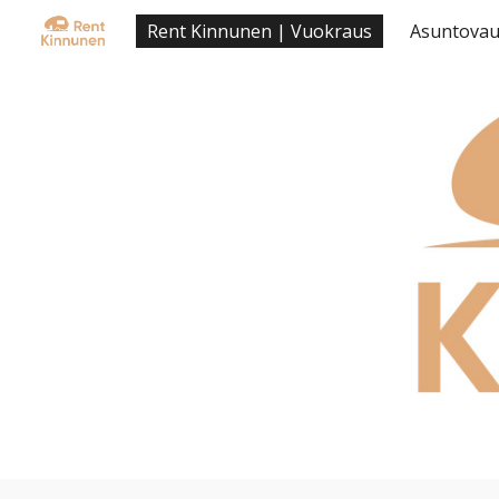
Rent Kinnunen | Vuokraus
Asuntova
Sk