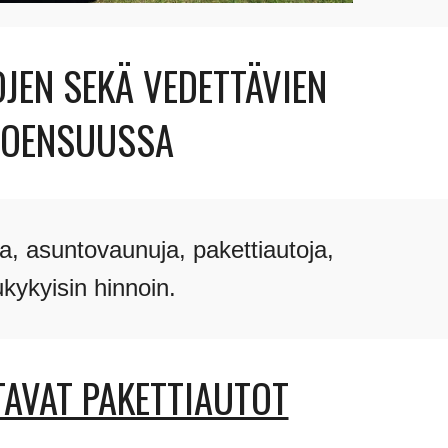
JEN SEKÄ VEDETTÄVIEN
 JOENSUUSSA
oja, asuntovaunuja,
pakettiautoja,
ukykyisin hinnoin.
TAVAT PAKETTIAUTOT