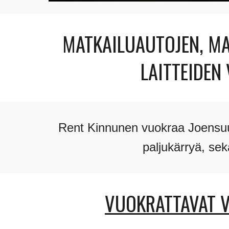
MATKAILUAUTOJEN, MA
LAITTEIDEN
Rent Kinnunen vuokraa Joensuuss
paljukärryä, sekä
VUOKRATTAVAT 