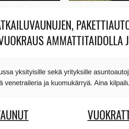
TKAILUVAUNUJEN, PAKETTIAUTO
 VUOKRAUS AMMATTITAIDOLLA
a yksityisille sekä yrityksille asuntoaut
 venetraileria ja kuomukärryä. Aina kilpail
VAUNUT
VUO
KRAT