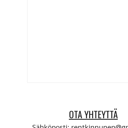
OTA YHTEYTTÄ
Sähköposti:
rentkinnunen@gm