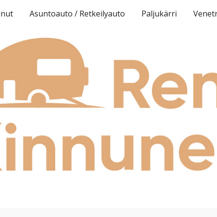
unut
Asuntoauto / Retkeilyauto
Paljukärri
Venetr
ip to main content
Skip to navigat